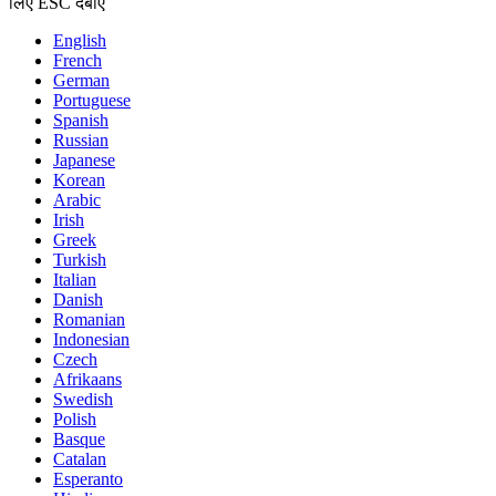
लिए ESC दबाएँ
English
French
German
Portuguese
Spanish
Russian
Japanese
Korean
Arabic
Irish
Greek
Turkish
Italian
Danish
Romanian
Indonesian
Czech
Afrikaans
Swedish
Polish
Basque
Catalan
Esperanto