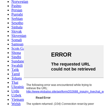
Norwegian
Pashto
Persian
Punjabi
Serbian
Sesotho
Sinhala
Slovak
Slovenian
Somali
Samoan
Scots Gaelic
Shona
Sindhi
Sundanese
Swahili
Tajik
Tamil
Telugu
Thai
Ukrainian
Urdu
Uzbek
Vietnamese
Welsh