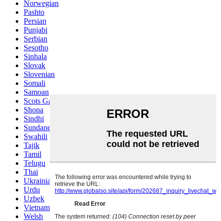
Norwegian
Pashto
Persian
Punjabi
Serbian
Sesotho
Sinhala
Slovak
Slovenian
Somali
Samoan
Scots Gaelic
Shona
Sindhi
Sundanese
Swahili
Tajik
Tamil
Telugu
Thai
Ukrainian
Urdu
Uzbek
Vietnamese
Welsh