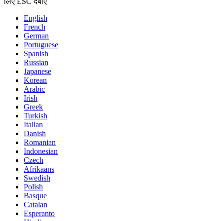
लिए ESC दबाएँ
English
French
German
Portuguese
Spanish
Russian
Japanese
Korean
Arabic
Irish
Greek
Turkish
Italian
Danish
Romanian
Indonesian
Czech
Afrikaans
Swedish
Polish
Basque
Catalan
Esperanto