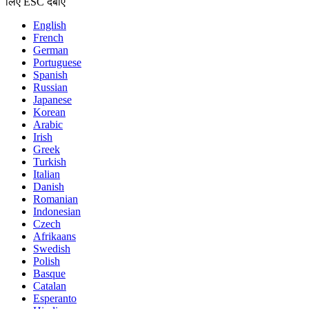
लिए ESC दबाएँ
English
French
German
Portuguese
Spanish
Russian
Japanese
Korean
Arabic
Irish
Greek
Turkish
Italian
Danish
Romanian
Indonesian
Czech
Afrikaans
Swedish
Polish
Basque
Catalan
Esperanto