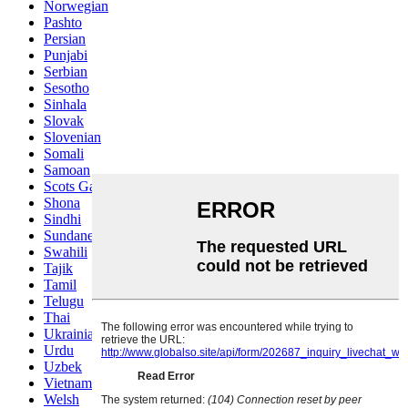
Norwegian
Pashto
Persian
Punjabi
Serbian
Sesotho
Sinhala
Slovak
Slovenian
Somali
Samoan
Scots Gaelic
Shona
Sindhi
Sundanese
Swahili
Tajik
Tamil
Telugu
Thai
Ukrainian
Urdu
Uzbek
Vietnamese
Welsh