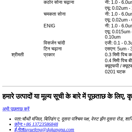
कठोर सोना चढ़ाना
नी: 1.0 - 6.0
एयू: 0.02um 
चमकता सोना
नी: 1.0 - 6.0
एयू: 0.02um -
ENIG
नी: 1.0 - 6.0
एयू: 0.015um 
0.10um
विसर्जन चांदी
एजी: 0.1 - 0.
टिन चढ़ाना
एसएन: 5um -
श्रीमती
प्रकार
0.3 मिमी पिच क
0.4 मिमी पिच बी
क्यूएफपी / क्यू
0201 घटक
हमारे उत्पादों या मूल्य सूची के बारे में पूछताछ के लि
अभी पूछताछ करें
पता:
चौथी मंजिल, बिल्डिंग ए, दूसरा पश्चिम पक्ष, वेस्ट झेंग दूसरा रोड, 
फ़ोन:
+86 13723586848
ई-मेल
liuyuefeng@dgkangna.com