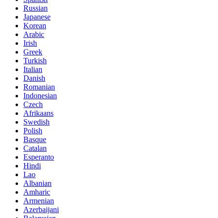
Russian
Japanese
Korean
Arabic
Irish
Greek
Turkish
Italian
Danish
Romanian
Indonesian
Czech
Afrikaans
Swedish
Polish
Basque
Catalan
Esperanto
Hindi
Lao
Albanian
Amharic
Armenian
Azerbaijani