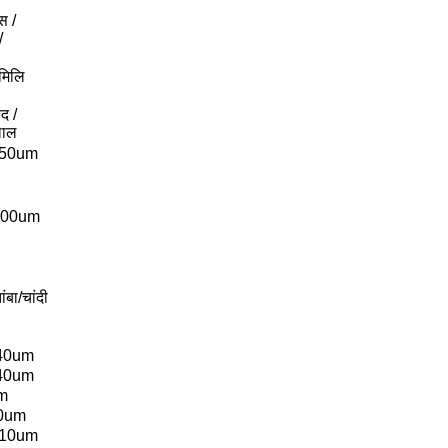
्स /
/
मिलि
द /
लाल
250um
400um
ंबा/चांदी
 40um
 40um
um
10um
0.10um