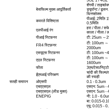
3OZ 1 / 4OZ
शेंगयी / ताइफ्लेक
बेसफिल्म मुख्य आपूर्तिकर्ता
ड्यूपॉन्ट / डूसन 
थिनफ्लेक्स
पीआई: 2मिलि 1
कवरले विशिष्टता
0.5मिलि
हरा / पीला / सफे
एलपीआई रंग
काला / नीला / 
पीआई स्टिफ़नर
टी: 25um ～
टी: 100um ～
FR4 स्टिफ़नर
2000um
एसयूएस स्टिफ़नर
टी: 100um ~
टी: 100um ～
एएल स्टिफ़नर
1600um
फीता
3एम/टेसा/निट्टो
चांदी की फिल्म/ता
ईएमआई परिरक्षण
की स्याही
सतही समापन
ओएसपी
0.1 - 0.3um
एचएएसएल
एसएन: 5um -
एचएएसएल (लीड मुक्त)
एसएन: 5um -
ENEPIG
नी: 1.0 - 6.0
बा: 0.015-0.
एयू: 0.015 - 