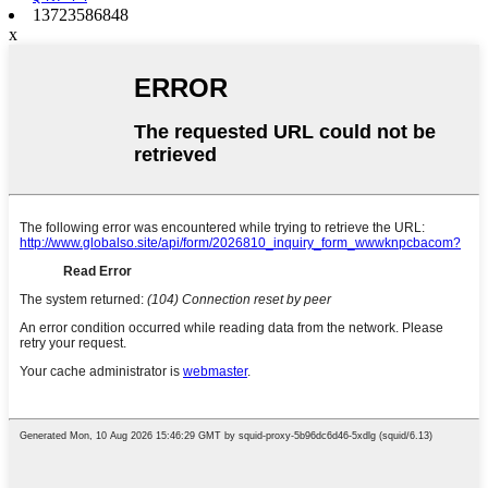
13723586848
x