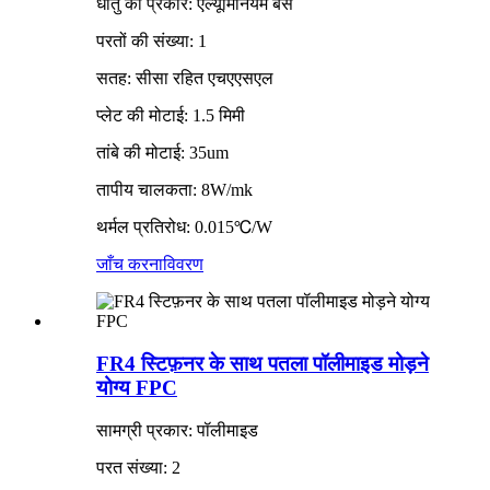
धातु का प्रकार: एल्यूमिनियम बेस
परतों की संख्या: 1
सतह: सीसा रहित एचएएसएल
प्लेट की मोटाई: 1.5 मिमी
तांबे की मोटाई: 35um
तापीय चालकता: 8W/mk
थर्मल प्रतिरोध: 0.015℃/W
जाँच करना
विवरण
FR4 स्टिफ़नर के साथ पतला पॉलीमाइड मोड़ने
योग्य FPC
सामग्री प्रकार: पॉलीमाइड
परत संख्या: 2